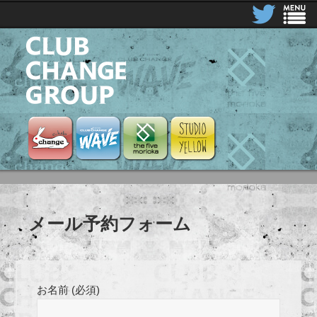
CLUB CHANGE GROUP
Club Change
Club Change Wave
the five morioka
STUDIO YELLOW
メール予約フォーム
お名前 (必須)