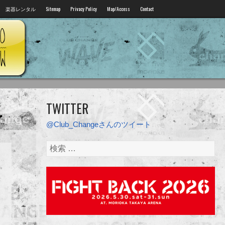
楽器レンタル
Sitemap
Privacy Policy
Map/Access
Contact
STUDIO YELLOW
TWITTER
@Club_Changeさんのツイート
検
索: