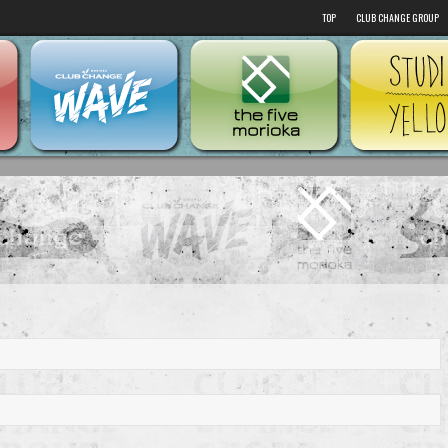
TOP
CLUB CHANGE GROUP
Club Change
Club Change Wave
the five morioka
GROUP