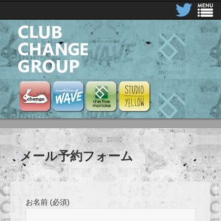
CLUB CHANGE GROUP
Club Change
Club Change Wave
the five morioka
STUDIO YELLOW
メール予約フォーム
お名前 (必須)