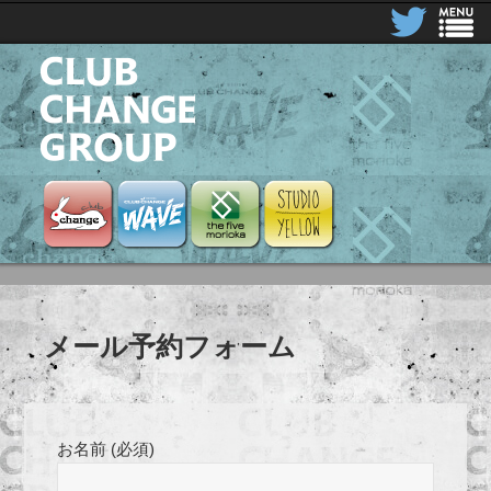
CLUB CHANGE GROUP
Club Change
Club Change Wave
the five morioka
STUDIO YELLOW
メール予約フォーム
お名前 (必須)