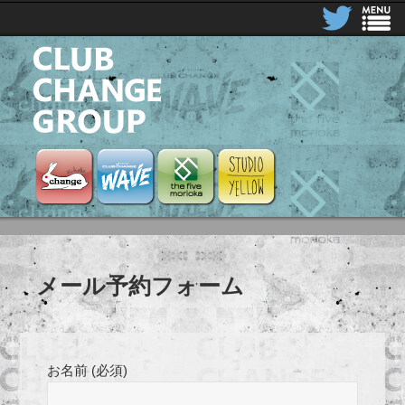
CLUB CHANGE GROUP
Club Change
Club Change Wave
the five morioka
STUDIO YELLOW
メール予約フォーム
お名前 (必須)