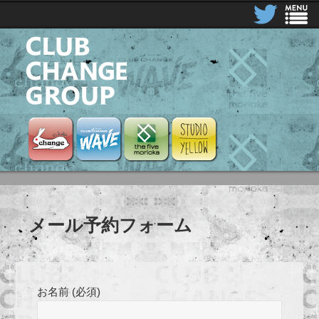
CLUB CHANGE GROUP
Club Change
Club Change Wave
the five morioka
STUDIO YELLOW
メール予約フォーム
お名前 (必須)