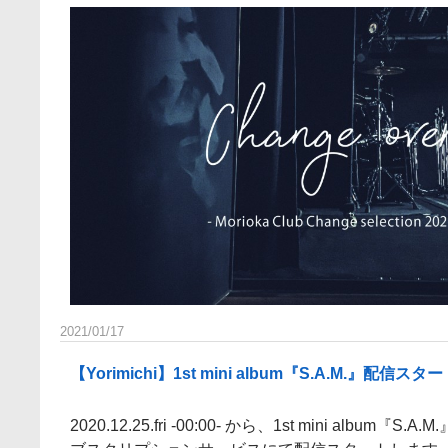
2021/01/17
【Yorimichi】1st mini album『S.A.M.』配信スタ
2020.12.25.fri -00:00- から、1st mini album『