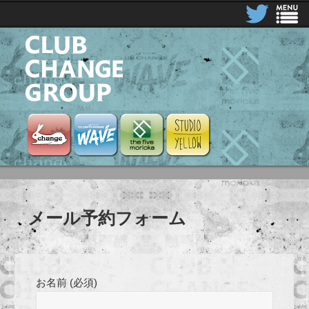
CLUB CHANGE GROUP
Club Change
Club Change Wave
the five morioka
STUDIO YELLOW
メール予約フォーム
お名前 (必須)