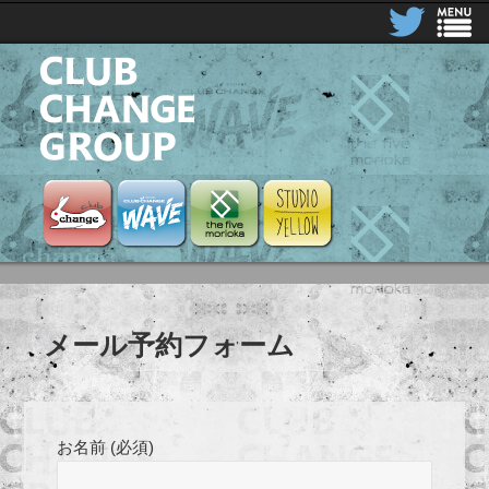
CLUB CHANGE GROUP
Club Change
Club Change Wave
the five morioka
STUDIO YELLOW
メール予約フォーム
お名前 (必須)