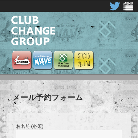
CLUB CHANGE GROUP
Club Change
Club Change Wave
the five morioka
STUDIO YELLOW
メール予約フォーム
お名前 (必須)