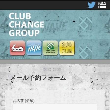
CLUB CHANGE GROUP
Club Change
Club Change Wave
the five morioka
STUDIO YELLOW
メール予約フォーム
お名前 (必須)