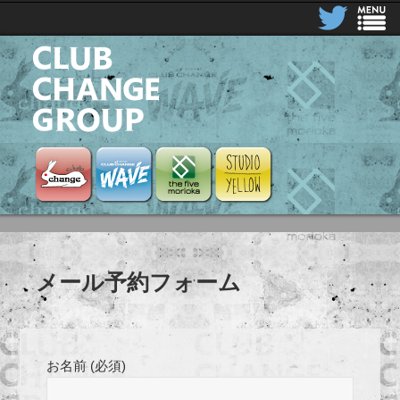
CLUB CHANGE GROUP
Club Change
Club Change Wave
the five morioka
STUDIO YELLOW
メール予約フォーム
お名前 (必須)