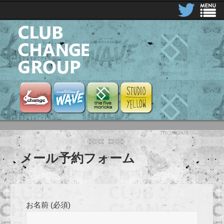
CLUB CHANGE GROUP
Club Change
Club Change Wave
the five morioka
STUDIO YELLOW
メール予約フォーム
お名前 (必須)