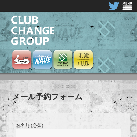
CLUB CHANGE GROUP
Club Change
Club Change Wave
the five morioka
STUDIO YELLOW
メール予約フォーム
お名前 (必須)