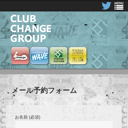
CLUB CHANGE GROUP
Club Change
Club Change Wave
the five morioka
STUDIO YELLOW
メール予約フォーム
お名前 (必須)